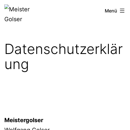
Zum
Meister
Menü
Inhalt
Golser
springen
Datenschutzerklär
ung
Meistergolser
Wolfgang Golser